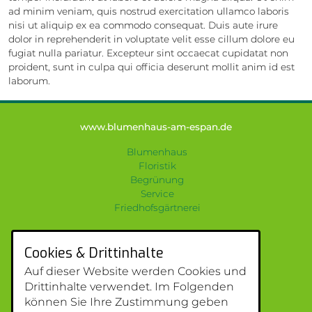
ad minim veniam, quis nostrud exercitation ullamco laboris
nisi ut aliquip ex ea commodo consequat. Duis aute irure
dolor in reprehenderit in voluptate velit esse cillum dolore eu
fugiat nulla pariatur. Excepteur sint occaecat cupidatat non
proident, sunt in culpa qui officia deserunt mollit anim id est
laborum.
www.blumenhaus-am-espan.de
Blumenhaus
Floristik
Begrünung
Service
Friedhofsgärtnerei
BLUMENHAUS AM ESPAN
Cookies & Drittinhalte
Espanstraße 75
Auf dieser Website werden Cookies und
90765 Fürth
Drittinhalte verwendet. Im Folgenden
E-Mail:
info@blumen-kriegbaum.de
können Sie Ihre Zustimmung geben
Tel.: 0911 790 68 32